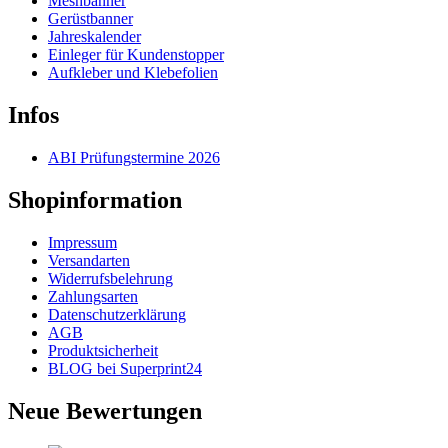
Meshbanner
Die
Gerüstbanner
Optionen
Jahreskalender
können
Einleger für Kundenstopper
auf
Aufkleber und Klebefolien
der
Produktseite
Infos
gewählt
werden
ABI Prüfungstermine 2026
Shopinformation
Impressum
Versandarten
Widerrufsbelehrung
Zahlungsarten
Datenschutzerklärung
AGB
Produktsicherheit
BLOG bei Superprint24
Neue Bewertungen