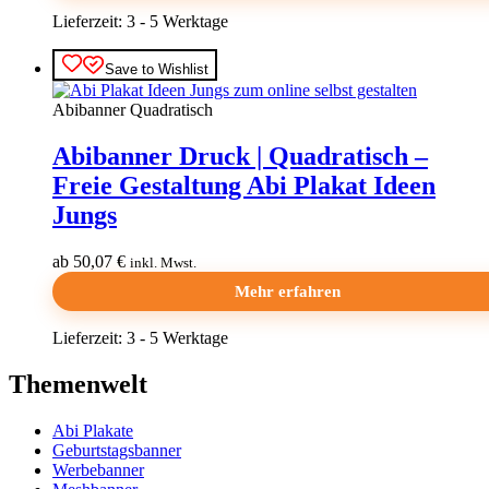
Lieferzeit:
3 - 5 Werktage
Dieses
Save to Wishlist
Produkt
weist
Abibanner Quadratisch
mehrere
Varianten
Abibanner Druck | Quadratisch –
auf.
Die
Freie Gestaltung Abi Plakat Ideen
Optionen
Jungs
können
auf
der
ab 50,07 €
inkl. Mwst.
Produktseite
Mehr erfahren
gewählt
werden
Lieferzeit:
3 - 5 Werktage
Dieses
Themenwelt
Produkt
weist
Abi Plakate
mehrere
Geburtstagsbanner
Varianten
Werbebanner
auf.