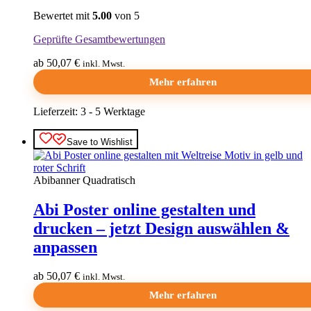
Produktseite
Bewertet mit
5.00
von 5
gewählt
werden
Geprüfte Gesamtbewertungen
ab 50,07 €
inkl. Mwst.
Mehr erfahren
Lieferzeit:
3 - 5 Werktage
Dieses
Save to Wishlist
Produkt
weist
mehrere
Abibanner Quadratisch
Varianten
auf.
Abi Poster online gestalten und
Die
Optionen
drucken – jetzt Design auswählen &
können
anpassen
auf
der
Produktseite
ab 50,07 €
inkl. Mwst.
gewählt
Mehr erfahren
werden