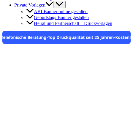
Private Vorlagen
ABI-Banner online gestalten
Geburtstags-Banner gestalten
Heirat und Partnerschaft – Druckvorlagen
e Beratung
•
Top Druckqualität seit 25 Jahren
•
Kostenlose Vorlagen
•
Save to Wishlist