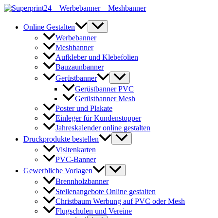
Zum
Inhalt
springen
Online Gestalten
Werbebanner
Meshbanner
Aufkleber und Klebefolien
Bauzaunbanner
Gerüstbanner
Gerüstbanner PVC
Gerüstbanner Mesh
Poster und Plakate
Einleger für Kundenstopper
Jahreskalender online gestalten
Druckprodukte bestellen
Visitenkarten
PVC-Banner
Gewerbliche Vorlagen
Brennholzbanner
Stellenangebote Online gestalten
Christbaum Werbung auf PVC oder Mesh
Flugschulen und Vereine