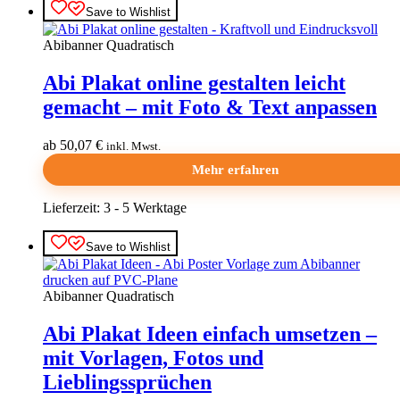
Save to Wishlist
Abibanner Quadratisch
Abi Plakat online gestalten leicht
gemacht – mit Foto & Text anpassen
ab 50,07 €
inkl. Mwst.
Mehr erfahren
Lieferzeit:
3 - 5 Werktage
Dieses
Save to Wishlist
Produkt
weist
mehrere
Abibanner Quadratisch
Varianten
auf.
Abi Plakat Ideen einfach umsetzen –
Die
Optionen
mit Vorlagen, Fotos und
können
Lieblingssprüchen
auf
der