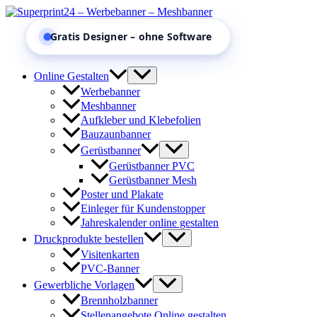
Zum
Inhalt
Kostenlose Vorlagen
springen
Online Gestalten
Werbebanner
Meshbanner
Aufkleber und Klebefolien
Bauzaunbanner
Gerüstbanner
Gerüstbanner PVC
Gerüstbanner Mesh
Poster und Plakate
Einleger für Kundenstopper
Jahreskalender online gestalten
Druckprodukte bestellen
Visitenkarten
PVC-Banner
Gewerbliche Vorlagen
Brennholzbanner
Stellenangebote Online gestalten