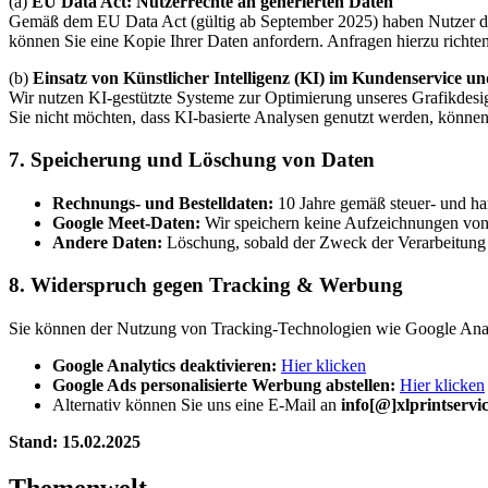
(a)
EU Data Act: Nutzerrechte an generierten Daten
Gemäß dem EU Data Act (gültig ab September 2025) haben Nutzer das R
können Sie eine Kopie Ihrer Daten anfordern. Anfragen hierzu richten
(b)
Einsatz von Künstlicher Intelligenz (KI) im Kundenservice u
Wir nutzen KI-gestützte Systeme zur Optimierung unseres Grafikdesig
Sie nicht möchten, dass KI-basierte Analysen genutzt werden, könne
7. Speicherung und Löschung von Daten
Rechnungs- und Bestelldaten:
10 Jahre gemäß steuer- und ha
Google Meet-Daten:
Wir speichern keine Aufzeichnungen von 
Andere Daten:
Löschung, sobald der Zweck der Verarbeitung e
8. Widerspruch gegen Tracking & Werbung
Sie können der Nutzung von Tracking-Technologien wie Google Analyt
Google Analytics deaktivieren:
Hier klicken
Google Ads personalisierte Werbung abstellen:
Hier klicken
Alternativ können Sie uns eine E-Mail an
info[@]xlprintservi
Stand: 15.02.2025
Themenwelt