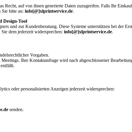
echt, auf von ihnen generierte Daten zuzugreifen. Falls Ihr Einkauf o
 Sie bitte an:
info[@]xlprintservice.de
.
nd Design-Tool
ners und zur Kundenberatung. Diese Systeme unterstützen bei der Erste
n Sie dem jederzeit widersprechen:
info[@]xlprintservice.de
.
ndelsrechtlicher Vorgaben.
Meetings. Ihre Kontaktanfrage wird nach abgeschlossener Bearbeitung
ntfällt.
ics oder personalisierten Anzeigen jederzeit widersprechen:
ce.de
senden.