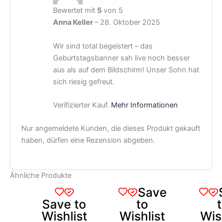
Bewertet mit
5
von 5
Anna Keller
–
28. Oktober 2025
Wir sind total begeistert – das
Geburtstagsbanner sah live noch besser
aus als auf dem Bildschirm! Unser Sohn hat
sich riesig gefreut.
Verifizierter Kauf.
Mehr Informationen
Nur angemeldete Kunden, die dieses Produkt gekauft
haben, dürfen eine Rezension abgeben.
Ähnliche Produkte
Dieses
Dieses
Dieses
Save
Produkt
Produkt
Produkt
Save to
to
weist
weist
weist
Wishlist
Wishlist
Wis