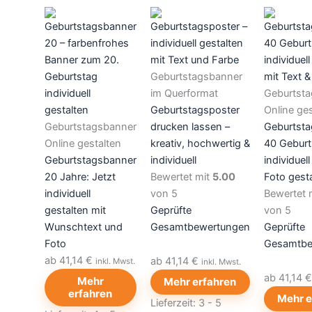
mehrere
mehrere
mehrere
Varianten
Varianten
Varianten
auf.
auf.
auf.
Die
Die
Die
Optionen
Optionen
Optionen
Geburtstagsbanner
können
können
können
im Querformat
Geburtst
auf
auf
auf
Geburtstagsposter
Online ges
der
der
der
Geburtstagsbanner
drucken lassen –
Geburtst
Produktseite
Produktseite
Produktse
Online gestalten
kreativ, hochwertig &
40 Geburt
gewählt
gewählt
gewählt
Geburtstagsbanner
individuell
individuell
werden
werden
werden
20 Jahre: Jetzt
Bewertet mit
5.00
Foto gest
individuell
von 5
Bewertet 
gestalten mit
Geprüfte
von 5
Wunschtext und
Gesamtbewertungen
Geprüfte
Foto
Gesamtbe
ab 41,14 €
ab 41,14 €
inkl. Mwst.
inkl. Mwst.
ab 41,14 
Mehr
Mehr erfahren
erfahren
Mehr e
Lieferzeit:
3 - 5