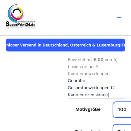
Zum
Inhalt
springen
rsand in Deutschland, Österreich & Luxemburg
•
Telefonische Ber
Bewertet mit
5.00
von 5,
basierend auf
2
Kundenbewertungen
Geprüfte
Gesamtbewertungen
(
2
Kundenrezensionen)
Save to
Motivgröße
Wishlist