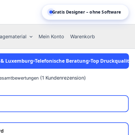
Kostenlose Vorlagen
agematerial
Mein Konto
Warenkorb
Luxemburg
•
Telefonische Beratung
•
Top Druckqualität seit
(
1
Kundenrezension)
Gesamtbewertungen