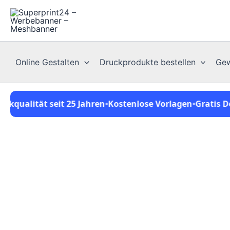
Zum
Inhalt
springen
Online Gestalten
Druckprodukte bestellen
Gew
alität seit 25 Jahren
•
Kostenlose Vorlagen
•
Gratis Desig