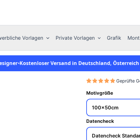
erbliche Vorlagen
Private Vorlagen
Grafik
Mont
ner
•
Kostenloser Versand in Deutschland, Österreich & 
Geprüfte 
Save to Wishlist
Bewertet
1
Motivgröße
mit
5.00
von 5,
basierend
auf
Kundenbewertung
Datencheck