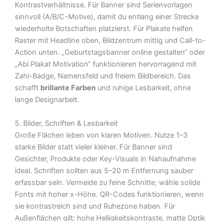
Kontrastverhältnisse. Für Banner sind Serienvorlagen
sinnvoll (A/B/C-Motive), damit du entlang einer Strecke
wiederholte Botschaften platzierst. Für Plakate helfen
Raster mit Headline oben, Bildzentrum mittig und Call-to-
Action unten. „Geburtstagsbanner online gestalten“ oder
„Abi Plakat Motivation“ funktionieren hervorragend mit
Zahl-Badge, Namensfeld und freiem Bildbereich. Das
schafft
brillante Farben
und ruhige Lesbarkeit, ohne
lange Designarbeit.
5. Bilder, Schriften & Lesbarkeit
Große Flächen leben von klaren Motiven. Nutze 1–3
starke Bilder statt vieler kleiner. Für Banner sind
Gesichter, Produkte oder Key-Visuals in Nahaufnahme
ideal. Schriften sollten aus 5–20 m Entfernung sauber
erfassbar sein. Vermeide zu feine Schnitte; wähle solide
Fonts mit hoher x-Höhe. QR-Codes funktionieren, wenn
sie kontrastreich sind und Ruhezone haben. Für
Außenflächen gilt: hohe Helligkeitskontraste, matte Optik