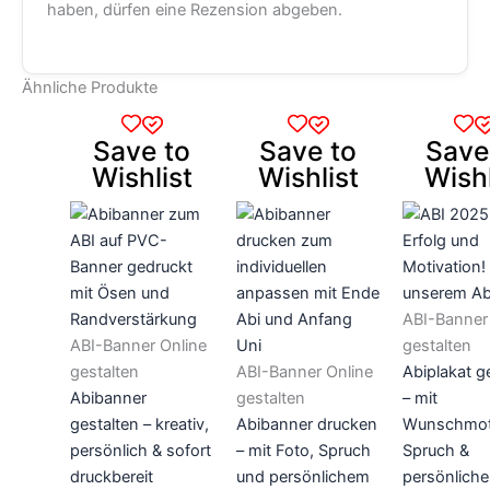
haben, dürfen eine Rezension abgeben.
Ähnliche Produkte
Dieses
Dieses
Dieses
Produkt
Produkt
Produkt
Save to
Save to
Save
weist
weist
weist
Wishlist
Wishlist
Wishl
mehrere
mehrere
mehrere
Varianten
Varianten
Varianten
auf.
auf.
auf.
Die
Die
Die
Optionen
Optionen
Optionen
ABI-Banner
können
können
können
ABI-Banner Online
gestalten
auf
auf
auf
gestalten
ABI-Banner Online
Abiplakat g
der
der
der
Abibanner
gestalten
– mit
Produktseite
Produktseite
Produktseit
gestalten – kreativ,
Abibanner drucken
Wunschmot
gewählt
gewählt
gewählt
persönlich & sofort
– mit Foto, Spruch
Spruch &
werden
werden
werden
druckbereit
und persönlichem
persönlich