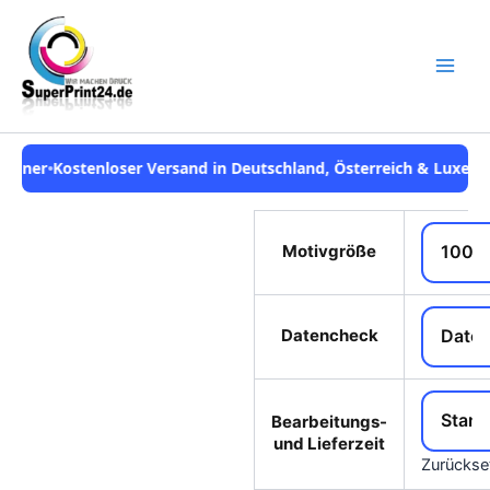
Zum
Inhalt
springen
nloser Versand in Deutschland, Österreich & Luxemburg
•
Telefon
Motivgröße
Save to
Wishlist
Datencheck
Bearbeitungs-
und Lieferzeit
Zurückse