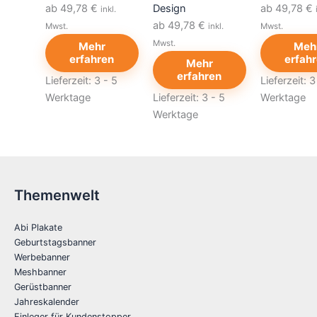
ab 49,78 €
Design
ab 49,78 €
inkl.
ab 49,78 €
Mwst.
inkl.
Mwst.
Mwst.
Mehr
Meh
erfahren
erfah
Mehr
erfahren
Lieferzeit:
3 - 5
Lieferzeit:
3
Werktage
Lieferzeit:
3 - 5
Werktage
Werktage
Themenwelt
Abi Plakate
Geburtstagsbanner
Werbebanner
Meshbanner
Gerüstbanner
Jahreskalender
Einleger für Kundenstopper