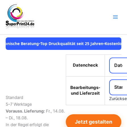
Zum
Inhalt
springen
eratung
•
Top Druckqualität seit 25 Jahren
•
Kostenlose Vorlagen
•
Gr
Datencheck
Save to
Wishlist
Bearbeitungs-
und Lieferzeit
Standard
Zurückse
5–7 Werktage
Vorauss. Lieferung:
Fr., 14.08.
– Di., 18.08.
Jetzt gestalten
In der Regel erfolgt die