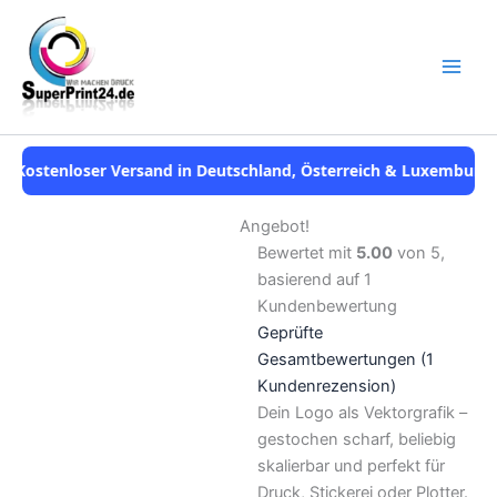
Zum
Logo
Inhalt
vektorisieren
vom
springen
Profi:
Perfekt
für
Druck,
r Versand in Deutschland, Österreich & Luxemburg
•
Telefonische
Stick
&
Werbetechnik
Angebot!
Menge
Bewertet mit
5.00
von 5,
basierend auf
1
Kundenbewertung
Geprüfte
Gesamtbewertungen
(
1
Kundenrezension)
Save to
Dein Logo als Vektorgrafik –
Wishlist
gestochen scharf, beliebig
skalierbar und perfekt für
Druck, Stickerei oder Plotter.