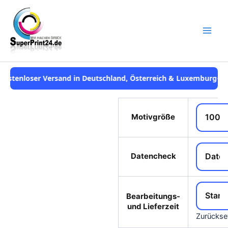
Zum
Inhalt
springen
Versand in Deutschland, Österreich & Luxemburg
•
Telefonische B
Motivgröße
Save to
Datencheck
Wishlist
Bearbeitungs-
und Lieferzeit
Zurückse