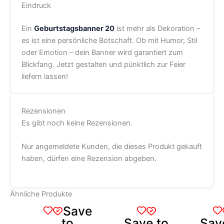
Eindruck
Ein
Geburtstagsbanner 20
ist mehr als Dekoration –
es ist eine persönliche Botschaft. Ob mit Humor, Stil
oder Emotion – dein Banner wird garantiert zum
Blickfang. Jetzt gestalten und pünktlich zur Feier
liefern lassen!
Rezensionen
Es gibt noch keine Rezensionen.
Nur angemeldete Kunden, die dieses Produkt gekauft
haben, dürfen eine Rezension abgeben.
Ähnliche Produkte
Dieses
Dieses
Dieses
Save
Produkt
Produkt
Produkt
to
Save to
Sav