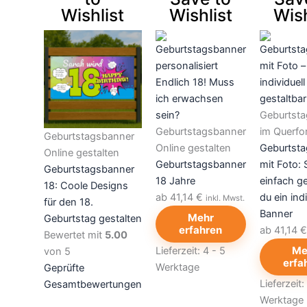
weist
weist
weist
Wishlist
Wishlist
Wish
mehrere
mehrere
mehrere
Varianten
Varianten
Varianten
auf.
auf.
auf.
Die
Die
Die
Optionen
Optionen
Optionen
können
können
können
Geburtst
auf
auf
auf
Geburtstagsbanner
im Querfo
Geburtstagsbanner
der
der
der
Online gestalten
Geburtst
Online gestalten
Produktseite
Produktseite
Produktse
Geburtstagsbanner
mit Foto: 
Geburtstagsbanner
gewählt
gewählt
gewählt
18 Jahre
einfach ge
18: Coole Designs
werden
werden
werden
ab 41,14 €
du ein ind
inkl. Mwst.
für den 18.
Banner
Mehr
Geburtstag gestalten
erfahren
ab 41,14 
Bewertet mit
5.00
Me
Lieferzeit:
4 - 5
von 5
erfa
Werktage
Geprüfte
Lieferzeit:
Gesamtbewertungen
Werktage